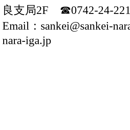
良支局2F ☎0742-24-2
Email：sankei@sankei-nara
nara-iga.jp