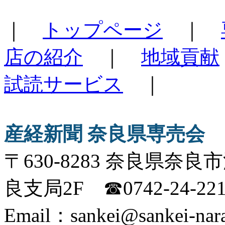
｜
トップページ
｜
店の紹介
｜
地域貢献
試読サービス
｜
産経新聞 奈良県専売会
〒630-8283 奈良県奈
良支局2F ☎0742-24-2
Email：sankei@sankei-nara