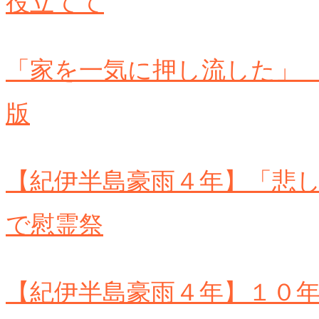
役立てて
「家を一気に押し流した」
版
【紀伊半島豪雨４年】「悲
で慰霊祭
【紀伊半島豪雨４年】１０